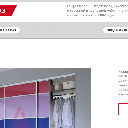
Альфа Мебель - Надежность, Качеств
АЗ
встроенной и корпусной мебели по и
мебельном рынке с 2002 года
НА ЗАКАЗ
ПРЕДЫДУЩ
Кажды
разме
Стоим
конст
подро
наших