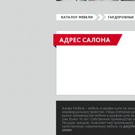
КАТАЛОГ МЕБЕЛИ
ГАРДЕРОБНЫЕ 
АДРЕС САЛОНА
Альфа Мебель - мебель и шкафы-купе на зака
индивидуальным проектам. Наша компания ра
рынке производства мебели и шкафов-купе на
уже более 10 лет. Собственное производство и
текущих трендов, позволяет нам производить
качественную современную мебель по
досутп
ценам
.