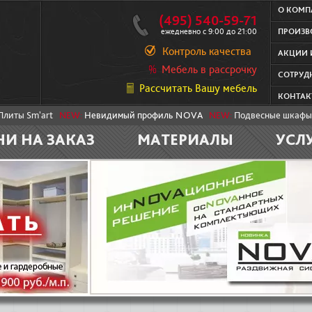
О КОМ
(495) 540-59-71
ежедневно с 9:00 до 21:00
ПРОИЗВ
Контроль качества
АКЦИИ 
Мебель в рассрочку
СОТРУД
Рассчитать Вашу мебель
КОНТАК
Плиты Sm'art
NEW:
Невидимый профиль NOVA
NEW:
Подвесные шкафы
НИ НА ЗАКАЗ
МАТЕРИАЛЫ
УСЛ