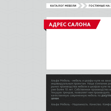
КАТАЛОГ МЕБЕЛИ
ГОСТИНЫЕ НА 
АДРЕС САЛОНА
Альфа Мебель - мебель и шкафы-купе на зака
индивидуальным проектам. Наша компания ра
рынке производства мебели и шкафов-купе на
уже более 10 лет. Собственное производство и
текущих трендов, позволяет нам производить
качественную современную мебель по
досутп
ценам
.
Альфа Мебель - Надежность. Качество. Комфо