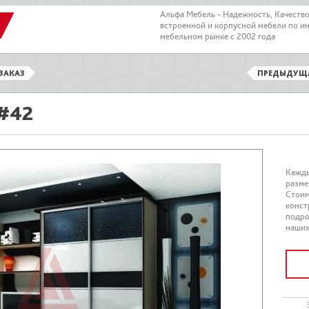
Альфа Мебель - Надежность, Качеств
встроенной и корпусной мебели по и
мебельном рынке с 2002 года
ЗАКАЗ
ПРЕДЫДУЩ
 #42
Кажды
разме
Стоим
конст
подро
наших