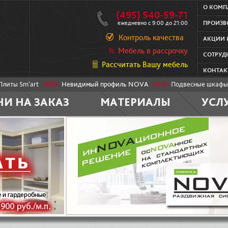
О КОМ
(495) 540-59-71
ежедневно с 9:00 до 21:00
ПРОИЗВ
Контроль качества
АКЦИИ 
Мебель в рассрочку
СОТРУД
Рассчитать Вашу мебель
КОНТАК
Плиты Sm'art
NEW:
Невидимый профиль NOVA
NEW:
Подвесные шкафы
НИ НА ЗАКАЗ
МАТЕРИАЛЫ
УСЛ