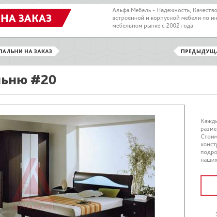
Альфа Мебель - Надежность, Качеств
 НА ЗАКАЗ
встроенной и корпусной мебели по и
мебельном рынке с 2002 года
ПАЛЬНИ НА ЗАКАЗ
ПРЕДЫДУЩ
льню #20
Кажды
разме
Стоим
конст
подро
наших