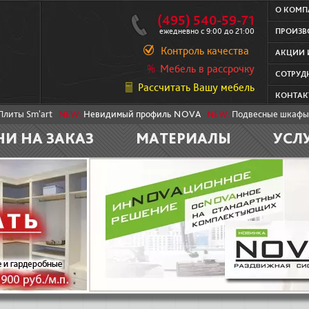
О КОМ
(495) 540-59-71
ежедневно с 9:00 до 21:00
ПРОИЗВ
Контроль качества
АКЦИИ 
Мебель в рассрочку
СОТРУД
Рассчитать Вашу мебель
КОНТАК
Плиты Sm'art
NEW:
Невидимый профиль NOVA
NEW:
Подвесные шкафы
НИ НА ЗАКАЗ
МАТЕРИАЛЫ
УСЛ