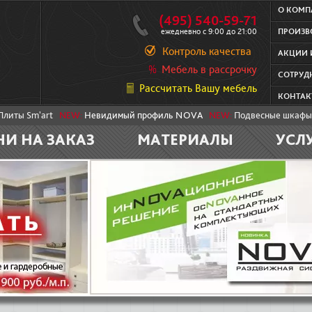
О КОМ
(495) 540-59-71
ежедневно с 9:00 до 21:00
ПРОИЗВ
Контроль качества
АКЦИИ 
Мебель в рассрочку
СОТРУД
Рассчитать Вашу мебель
КОНТАК
Плиты Sm'art
NEW:
Невидимый профиль NOVA
NEW:
Подвесные шкафы
НИ НА ЗАКАЗ
МАТЕРИАЛЫ
УСЛ