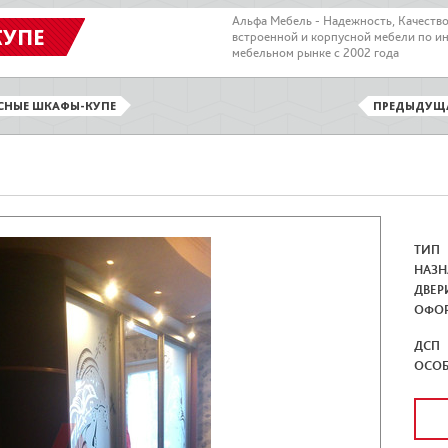
Альфа Мебель - Надежность, Качеств
КУПЕ
встроенной и корпусной мебели по и
мебельном рынке с 2002 года
СНЫЕ ШКАФЫ-КУПЕ
ПРЕДЫДУЩ
ТИП
НАЗН
ДВЕР
ОФО
ДСП
ОСО