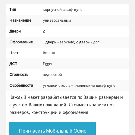
Тип
корпусной шкаф-купе
Назначение
универсальный
Двери
2
Оформление
1 дверь -
зеркало
; 2 дверь -
дсп
;
Цвет
Вишня
ДСП
Egger
Стоимость
недорогой
Особенности
угловой стеллаж
,
маленький шкаф купе
Каждый макет разрабатывается по Вашим размерам и
с учетом Ваших пожеланий. Стоимость зависит от
размеров, конструкции и оформления.
Пригласить Мобильный Офис