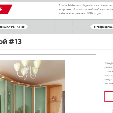
Альфа Мебель - Надежность, Качеств
Е
встроенной и корпусной мебели по и
мебельном рынке с 2002 года
ЫЕ ШКАФЫ-КУПЕ
ПРЕДЫДУЩ
ой #13
Кажды
разме
Стоим
конст
подро
наших