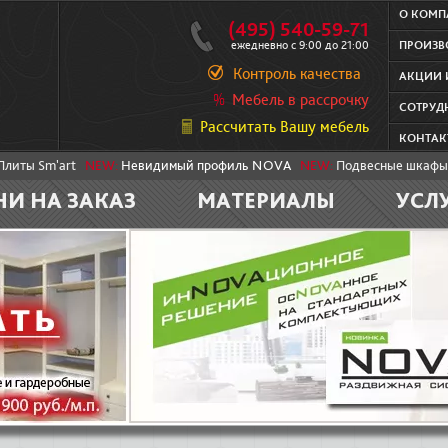
О КОМ
(495) 540-59-71
ежедневно с 9:00 до 21:00
ПРОИЗВ
Контроль качества
АКЦИИ 
Мебель в рассрочку
СОТРУД
Рассчитать Вашу мебель
КОНТАК
Плиты Sm'art
NEW:
Невидимый профиль NOVA
NEW:
Подвесные шкафы
НИ НА ЗАКАЗ
МАТЕРИАЛЫ
УСЛ