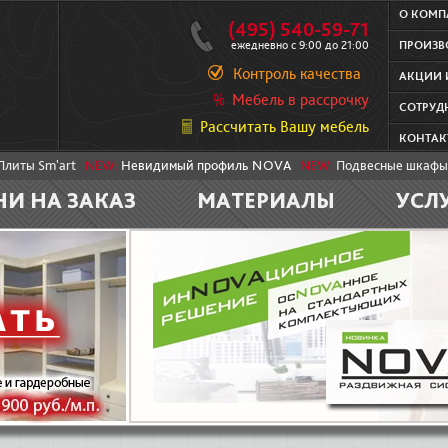
О КОМ
(495) 540-59-71
ежедневно с 9:00 до 21:00
ПРОИЗВ
Контроль качества
АКЦИИ 
Мебель в рассрочку
СОТРУД
Рассчитать Вашу мебель
КОНТАК
Плиты Sm'art
NEW:
Невидимый профиль NOVA
NEW:
Подвесные шкафы
НИ НА ЗАКАЗ
МАТЕРИАЛЫ
УСЛ