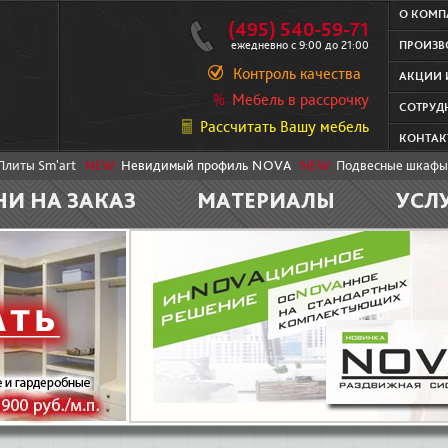
О КОМ
(495) 540-59-71
ежедневно с 9:00 до 21:00
ПРОИЗВ
Контроль качества
АКЦИИ 
Мебель в рассрочку
СОТРУД
Рассчитать Вашу мебель
КОНТАК
Плиты Sm'art
NEW:
Невидимый профиль NOVA
NEW:
Подвесные шкафы
НИ НА ЗАКАЗ
МАТЕРИАЛЫ
УСЛ