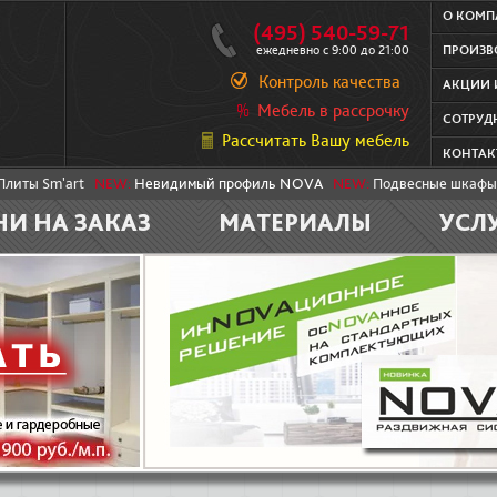
О КОМ
(495) 540-59-71
ежедневно с 9:00 до 21:00
ПРОИЗВ
Контроль качества
АКЦИИ 
Мебель в рассрочку
СОТРУД
Рассчитать Вашу мебель
КОНТАК
Плиты Sm'art
NEW:
Невидимый профиль NOVA
NEW:
Подвесные шкафы
НИ НА ЗАКАЗ
МАТЕРИАЛЫ
УСЛ