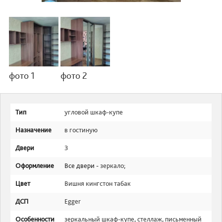
фото 1
фото 2
Тип
угловой шкаф-купе
Назначение
в гостиную
Двери
3
Оформление
Все двери -
зеркало
;
Цвет
Вишня кингстон табак
ДСП
Egger
Особенности
зеркальный шкаф-купе
,
стеллаж
,
письменный