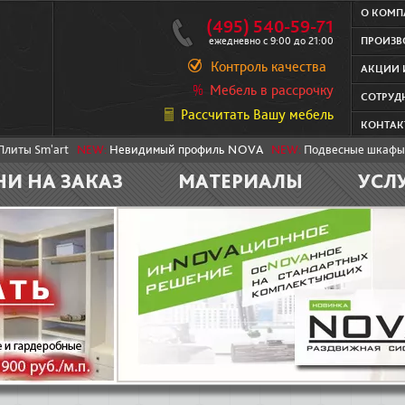
О КОМ
(495) 540-59-71
ежедневно с 9:00 до 21:00
ПРОИЗВ
Контроль качества
АКЦИИ 
Мебель в рассрочку
СОТРУД
Рассчитать Вашу мебель
КОНТАК
Плиты Sm'art
NEW:
Невидимый профиль NOVA
NEW:
Подвесные шкафы
НИ НА ЗАКАЗ
МАТЕРИАЛЫ
УСЛ