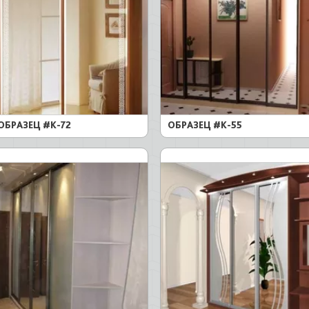
зеркальными фасадами,
осфера уюта и комфорта в
ОБРАЗЕЦ #K-72
ОБРАЗЕЦ #K-55