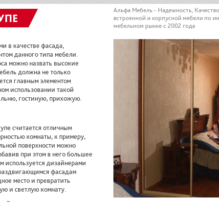
Альфа Мебель - Надежность, Качеств
УПЕ
встроенной и корпусной мебели по и
мебельном рынке с 2002 года
и в качестве фасада,
том данного типа мебели.
оса можно назвать высокие
мебель должна не только
яется главным элементом
ном использовании такой
льню, гостиную, прихожую.
купе считается отличным
рностью комнаты, к примеру,
альной поверхности можно
обавив при этом в него большее
ем используется дизайнерами
я раздвигающимся фасадам
дное место и превратить
ую и светлую комнату.
иной