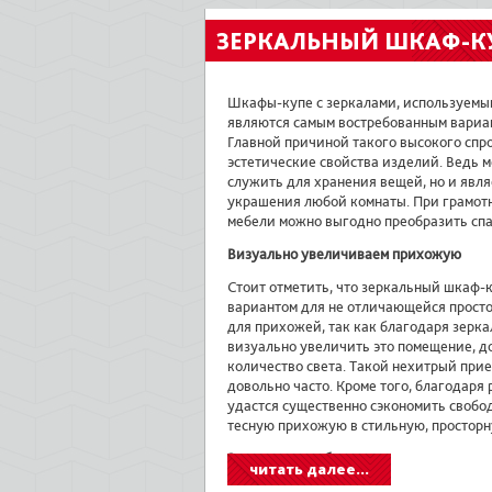
ЗЕРКАЛЬНЫЙ ШКАФ-К
Шкафы-купе с зеркалами, используемым
являются самым востребованным вариан
Главной причиной такого высокого спр
эстетические свойства изделий. Ведь 
служить для хранения вещей, но и явл
украшения любой комнаты. При грамот
мебели можно выгодно преобразить спа
Визуально увеличиваем прихожую
Стоит отметить, что зеркальный шкаф-
вариантом для не отличающейся просто
для прихожей, так как благодаря зерк
визуально увеличить это помещение, д
количество света. Такой нехитрый при
довольно часто. Кроме того, благодар
удастся существенно сэкономить свобо
тесную прихожую в стильную, просторн
Зеркальная мебель для спальни и гост
читать далее...