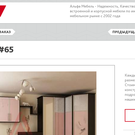
Альфа Мебель - Надежность, Качеств
встроенной и корпусной мебели по и
мебельном рынке с 2002 года
ЗАКАЗ
ПРЕДЫДУЩ
#65
Кажды
разме
Стоим
конст
подро
наших