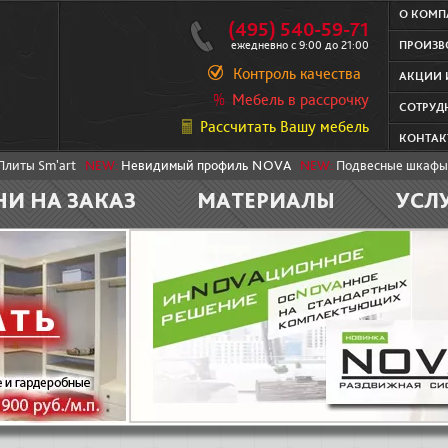
О КОМ
(495) 540-59-71
ежедневно с 9:00 до 21:00
ПРОИЗВ
Контроль качества
АКЦИИ 
Мебель в рассрочку
СОТРУД
Рассчитать Вашу мебель
КОНТАК
Плиты Sm'art
NEW:
Невидимый профиль NOVA
NEW:
Подвесные шкафы
НИ НА ЗАКАЗ
МАТЕРИАЛЫ
УСЛ