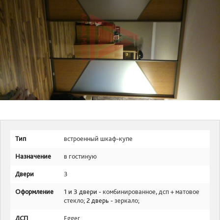
Тип
встроенный шкаф-купе
Назначение
в гостиную
Двери
3
Оформление
1 и 3 двери -
комбинированное
,
дсп + матовое
стекло
; 2 дверь -
зеркало
;
ДСП
Egger