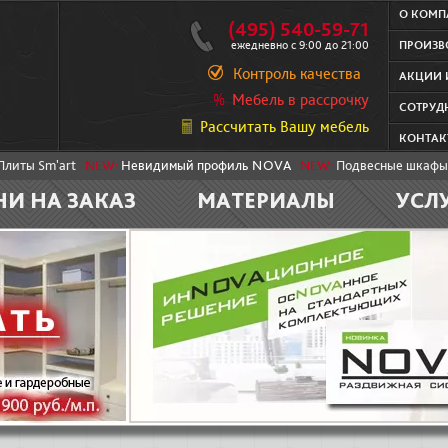
О КОМ
(495) 540-59-71
ежедневно с 9:00 до 21:00
ПРОИЗВ
Контроль качества
АКЦИИ 
Мебель в рассрочку
СОТРУД
Рассчитать Вашу мебель
КОНТАК
Плиты Sm'art
NEW:
Невидимый профиль NOVA
NEW:
Подвесные шкафы
НИ НА ЗАКАЗ
МАТЕРИАЛЫ
УСЛ