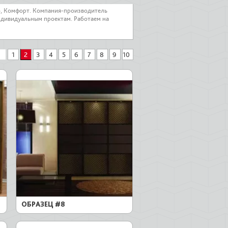
о, Комфорт. Компания-производитель
ндивидуальным проектам. Работаем на
1
2
3
4
5
6
7
8
9
10
ОБРАЗЕЦ #8