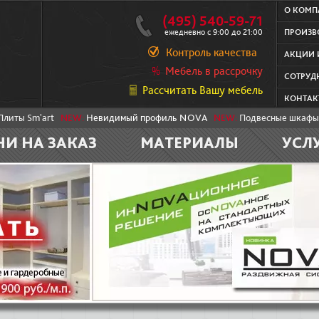
О КОМ
(495) 540-59-71
ежедневно с 9:00 до 21:00
ПРОИЗВ
Контроль качества
АКЦИИ 
Мебель в рассрочку
СОТРУД
Рассчитать Вашу мебель
КОНТАК
Плиты Sm'art
NEW:
Невидимый профиль NOVA
NEW:
Подвесные шкафы
НИ НА ЗАКАЗ
МАТЕРИАЛЫ
УСЛ