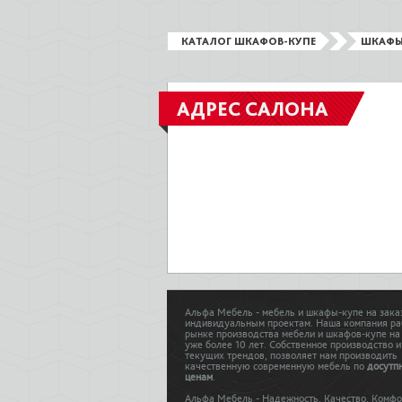
КАТАЛОГ ШКАФОВ-КУПЕ
ШКАФЫ
АДРЕС САЛОНА
Альфа Мебель - мебель и шкафы-купе на зака
индивидуальным проектам. Наша компания ра
рынке производства мебели и шкафов-купе на
уже более 10 лет. Собственное производство и
текущих трендов, позволяет нам производить
качественную современную мебель по
досутп
ценам
.
Альфа Мебель - Надежность. Качество. Комфо