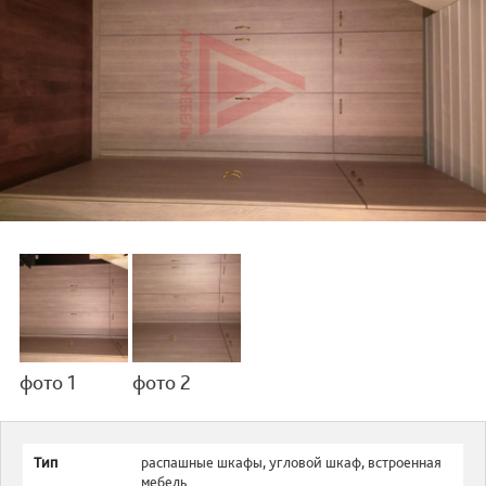
фото 1
фото 2
Тип
распашные шкафы
,
угловой шкаф
,
встроенная
мебель