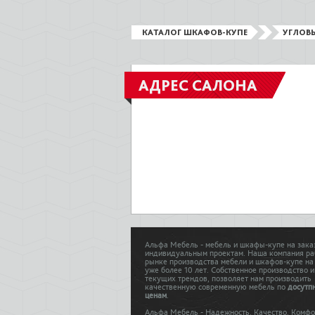
КАТАЛОГ ШКАФОВ-КУПЕ
УГЛОВ
АДРЕС САЛОНА
Альфа Мебель - мебель и шкафы-купе на зака
индивидуальным проектам. Наша компания ра
рынке производства мебели и шкафов-купе на
уже более 10 лет. Собственное производство и
текущих трендов, позволяет нам производить
качественную современную мебель по
досутп
ценам
.
Альфа Мебель - Надежность. Качество. Комфо