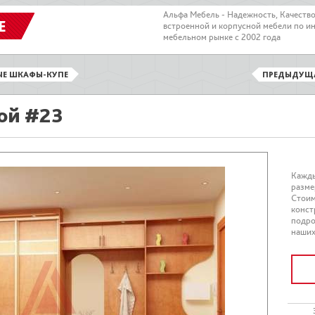
Альфа Мебель - Надежность, Качеств
Е
встроенной и корпусной мебели по и
мебельном рынке с 2002 года
ЫЕ ШКАФЫ-КУПЕ
ПРЕДЫДУЩ
ой #23
Кажды
разме
Стоим
конст
подро
наших