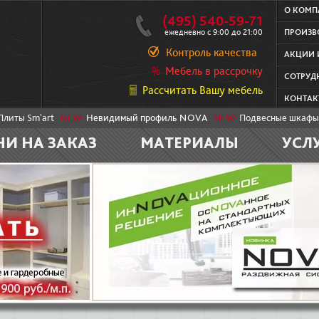
О КОМ
(495) 540-59-71
ежедневно с 9:00 до 21:00
ПРОИЗВ
Контроль качества
АКЦИИ 
Мебель в рассрочку
СОТРУД
Рассчитать Вашу мебель
КОНТАК
Плиты Sm'art
NEW:
Невидимый профиль NOVA
NEW:
Подвесные шкафы
НИ НА ЗАКАЗ
МАТЕРИАЛЫ
УСЛ