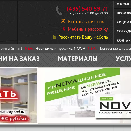
О КОМ
(495) 540-59-71
ежедневно с 9:00 до 21:00
ПРОИЗВ
Контроль качества
АКЦИИ 
Мебель в рассрочку
СОТРУД
Рассчитать Вашу мебель
КОНТАК
Плиты Sm'art
NEW:
Невидимый профиль NOVA
NEW:
Подвесные шкафы
НИ НА ЗАКАЗ
МАТЕРИАЛЫ
УСЛ