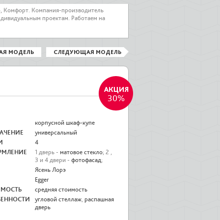
о, Комфорт. Компания-производитель
ндивидуальным проектам. Работаем на
АЯ МОДЕЛЬ
СЛЕДУЮЩАЯ МОДЕЛЬ
30%
корпусной шкаф-купе
АЧЕНИЕ
универсальный
И
4
РМЛЕНИЕ
1 дверь -
матовое стекло
; 2 ,
3 и 4 двери -
фотофасад
;
Ясень Лорэ
Egger
ИМОСТЬ
средняя стоимость
БЕННОСТИ
угловой стеллаж
,
распашная
дверь