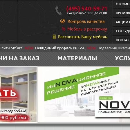
О КОМ
(495) 540-59-71
ежедневно с 9:00 до 21:00
ПРОИЗВ
Контроль качества
АКЦИИ 
Мебель в рассрочку
СОТРУД
Рассчитать Вашу мебель
КОНТАК
Плиты Sm'art
NEW:
Невидимый профиль NOVA
NEW:
Подвесные шкафы
НИ НА ЗАКАЗ
МАТЕРИАЛЫ
УСЛ