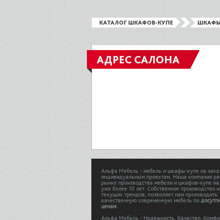
КАТАЛОГ ШКАФОВ-КУПЕ
ШКАФЫ
АДРЕС САЛОНА
Альфа Мебель - мебель и шкафы-купе на зака
индивидуальным проектам. Наша компания ра
рынке производства мебели и шкафов-купе на
уже более 10 лет. Собственное производство и
текущих трендов, позволяет нам производить
качественную современную мебель по
досутп
ценам
.
Альфа Мебель - Надежность. Качество. Комфо