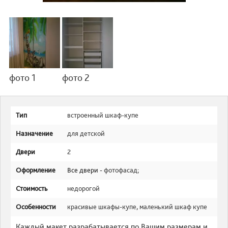
фото 1
фото 2
Тип
встроенный шкаф-купе
Назначение
для детской
Двери
2
Оформление
Все двери -
фотофасад
;
Стоимость
недорогой
Особенности
красивые шкафы-купе
,
маленький шкаф купе
Каждый макет разрабатывается по Вашим размерам и