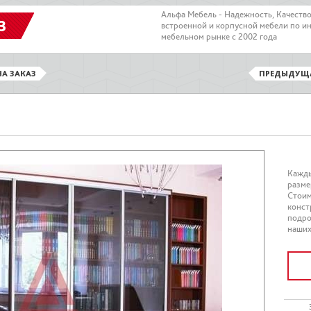
Альфа Мебель - Надежность, Качеств
З
встроенной и корпусной мебели по и
мебельном рынке с 2002 года
А ЗАКАЗ
ПРЕДЫДУЩ
Кажды
разме
Стоим
конст
подро
наших