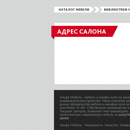
КАТАЛОГ МЕБЕЛИ
БИБЛИОТЕКИ Н
АДРЕС САЛОНА
Альфа Мебель - мебель и шкафы-купе на зака
индивидуальным проектам. Наша компания ра
рынке производства мебели и шкафов-купе на
уже более 10 лет. Собственное производство и
текущих трендов, позволяет нам производить
качественную современную мебель по
досутп
ценам
.
Альфа Мебель - Надежность. Качество. Комфо