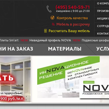
О КОМ
(495) 540-59-71
ежедневно с 9:00 до 21:00
ПРОИЗВ
Контроль качества
АКЦИИ 
Мебель в рассрочку
СОТРУД
Рассчитать Вашу мебель
КОНТАК
Плиты Sm'art
NEW:
Невидимый профиль NOVA
NEW:
Подвесные шкафы
НИ НА ЗАКАЗ
МАТЕРИАЛЫ
УСЛ