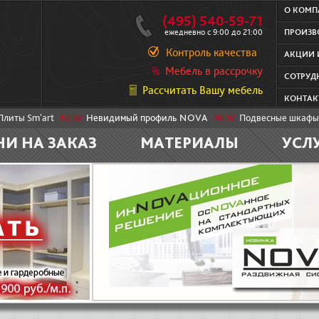
О КОМ
(495) 540-59-71
ежедневно с 9:00 до 21:00
ПРОИЗВ
Контроль качества
АКЦИИ 
Мебель в рассрочку
СОТРУД
Рассчитать Вашу мебель
КОНТАК
Плиты Sm'art
NEW:
Невидимый профиль NOVA
NEW:
Подвесные шкафы
НИ НА ЗАКАЗ
МАТЕРИАЛЫ
УСЛ