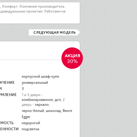
о, Комфорт. Компания-производитель
ндивидуальным проектам. Работаем на
СЛЕДУЮЩАЯ МОДЕЛЬ
30%
корпусной шкаф-купе
АЧЕНИЕ
универсальный
И
3
РМЛЕНИЕ
1 и 3 двери -
комбинированное
,
дсп
; 2
дверь -
зеркало
;
черно-белый
,
шоколад
,
Венге
Egger
ИМОСТЬ
недорогой
БЕННОСТИ
подсветка