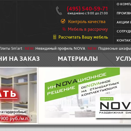
О КОМ
(495) 540-59-71
ежедневно с 9:00 до 21:00
ПРОИЗВ
Контроль качества
АКЦИИ 
Мебель в рассрочку
СОТРУД
Рассчитать Вашу мебель
КОНТАК
Плиты Sm'art
NEW:
Невидимый профиль NOVA
NEW:
Подвесные шкафы
НИ НА ЗАКАЗ
МАТЕРИАЛЫ
УСЛ