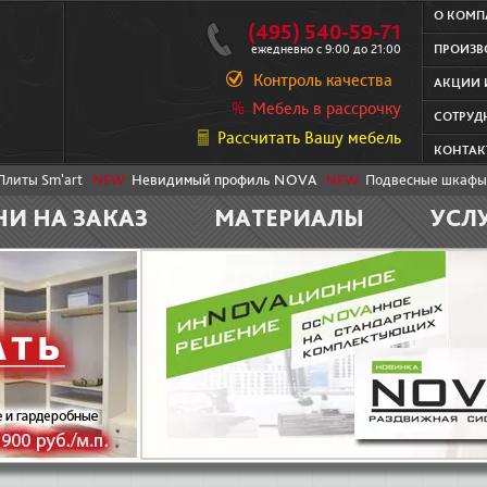
О КОМ
(495) 540-59-71
ежедневно с 9:00 до 21:00
ПРОИЗВ
Контроль качества
АКЦИИ 
Мебель в рассрочку
СОТРУД
Рассчитать Вашу мебель
КОНТАК
Плиты Sm'art
NEW:
Невидимый профиль NOVA
NEW:
Подвесные шкафы
НИ НА ЗАКАЗ
МАТЕРИАЛЫ
УСЛ