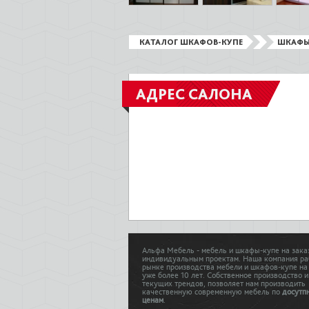
КАТАЛОГ ШКАФОВ-КУПЕ
ШКАФЫ
АДРЕС САЛОНА
Альфа Мебель - мебель и шкафы-купе на зака
индивидуальным проектам. Наша компания ра
рынке производства мебели и шкафов-купе на
уже более 10 лет. Собственное производство и
текущих трендов, позволяет нам производить
качественную современную мебель по
досутп
ценам
.