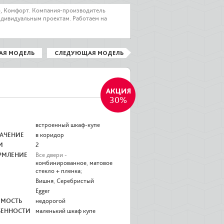
о, Комфорт. Компания-производитель
ндивидуальным проектам. Работаем на
АЯ МОДЕЛЬ
СЛЕДУЮЩАЯ МОДЕЛЬ
30%
встроенный шкаф-купе
АЧЕНИЕ
в коридор
И
2
РМЛЕНИЕ
Все двери -
комбинированное
,
матовое
стекло + пленка
;
Вишня
,
Серебристый
Egger
ИМОСТЬ
недорогой
БЕННОСТИ
маленький шкаф купе