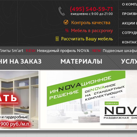
О КОМ
(495) 540-59-71
ежедневно с 9:00 до 21:00
ПРОИЗВ
Контроль качества
АКЦИИ 
Мебель в рассрочку
СОТРУД
Рассчитать Вашу мебель
КОНТАК
Плиты Sm'art
NEW:
Невидимый профиль NOVA
NEW:
Подвесные шкафы
НИ НА ЗАКАЗ
МАТЕРИАЛЫ
УСЛ