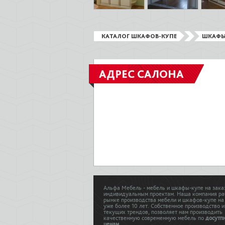
КАТАЛОГ ШКАФОВ-КУПЕ
ШКАФЫ
АДРЕС САЛОНА
Альфа Мебель - мебель и шкафы-купе на зака
индивидуальным проектам. Наша компания ра
рынке производства мебели и шкафов-купе на
уже более 10 лет. Собственное производство и
текущих трендов, позволяет нам производить
качественную современную мебель по
досутп
ценам
.