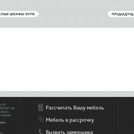
СНЫЕ ШКАФЫ-КУПЕ
ПРЕДЫДУЩ
з по
Рассчитать Вашу мебель
ботает на
 заказ
 знание
Мебель в рассрочку
ным
Вызвать замерщика
рт.