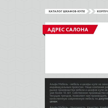
КАТАЛОГ ШКАФОВ-КУПЕ
КОРПУ
АДРЕС САЛОНА
Альфа Мебель - мебель и шкафы-купе на зака
индивидуальным проектам. Наша компания ра
рынке производства мебели и шкафов-купе на
уже более 10 лет. Собственное производство и
текущих трендов, позволяет нам производить
качественную современную мебель по
досутп
ценам
.
Альфа Мебель - Надежность. Качество. Комфо