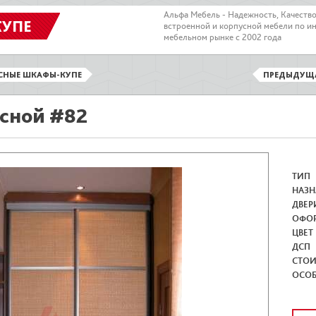
Альфа Мебель - Надежность, Качеств
КУПЕ
встроенной и корпусной мебели по и
мебельном рынке с 2002 года
СНЫЕ ШКАФЫ-КУПЕ
ПРЕДЫДУЩ
сной #82
ТИП
НАЗН
ДВЕР
ОФО
ЦВЕТ
ДСП
СТО
ОСО