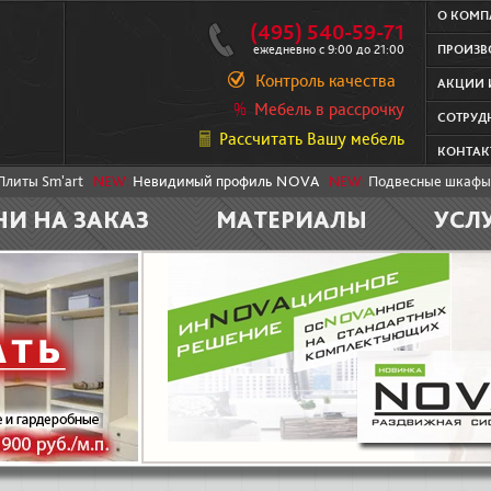
О КОМ
(495) 540-59-71
ежедневно с 9:00 до 21:00
ПРОИЗВ
Контроль качества
АКЦИИ 
Мебель в рассрочку
СОТРУД
Рассчитать Вашу мебель
КОНТАК
Плиты Sm'art
NEW:
Невидимый профиль NOVA
NEW:
Подвесные шкафы
НИ НА ЗАКАЗ
МАТЕРИАЛЫ
УСЛ