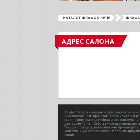
КАТАЛОГ ШКАФОВ-КУПЕ
ШКАФЫ
АДРЕС САЛОНА
Альфа Мебель - мебель и шкафы-купе на зака
индивидуальным проектам. Наша компания ра
рынке производства мебели и шкафов-купе на
уже более 10 лет. Собственное производство и
текущих трендов, позволяет нам производить
качественную современную мебель по
досутп
ценам
.