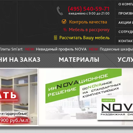
О КОМ
(495) 540-59-71
ежедневно с 9:00 до 21:00
ПРОИЗВ
Контроль качества
АКЦИИ 
Мебель в рассрочку
СОТРУД
Рассчитать Вашу мебель
КОНТАК
Плиты Sm'art
NEW:
Невидимый профиль NOVA
NEW:
Подвесные шкафы
НИ НА ЗАКАЗ
МАТЕРИАЛЫ
УСЛ