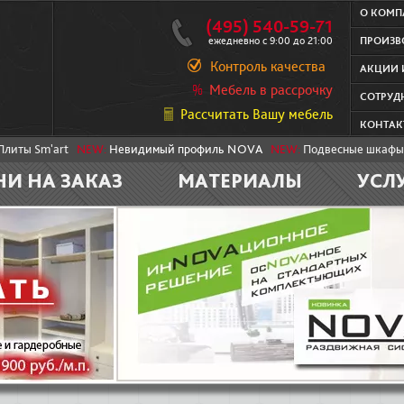
О КОМ
(495) 540-59-71
ежедневно с 9:00 до 21:00
ПРОИЗВ
Контроль качества
АКЦИИ 
Мебель в рассрочку
СОТРУД
Рассчитать Вашу мебель
КОНТАК
Плиты Sm'art
NEW:
Невидимый профиль NOVA
NEW:
Подвесные шкафы
НИ НА ЗАКАЗ
МАТЕРИАЛЫ
УСЛ