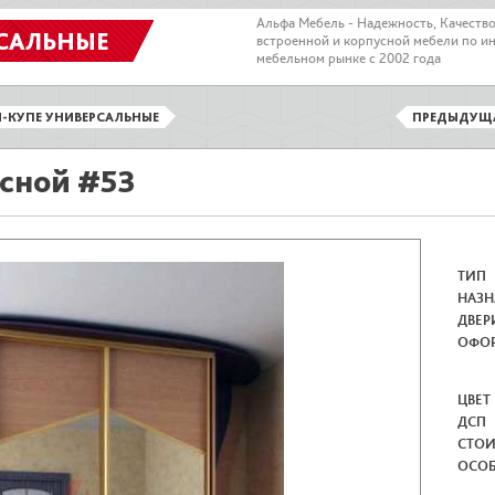
Альфа Мебель - Надежность, Качеств
САЛЬНЫЕ
встроенной и корпусной мебели по и
мебельном рынке с 2002 года
-КУПЕ УНИВЕРСАЛЬНЫЕ
ПРЕДЫДУЩ
сной #53
ТИП
НАЗН
ДВЕР
ОФО
ЦВЕТ
ДСП
СТО
ОСО