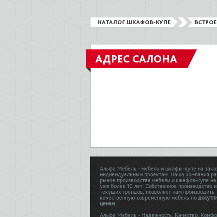
КАТАЛОГ ШКАФОВ-КУПЕ
ВСТРО
АДРЕС САЛОНА
Альфа Мебель - мебель и шкафы-купе на зака
индивидуальным проектам. Наша компания ра
рынке производства мебели и шкафов-купе на
уже более 10 лет. Собственное производство и
текущих трендов, позволяет нам производить
качественную современную мебель по
досутп
ценам
.
Альфа Мебель - Надежность. Качество. Комфо