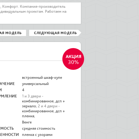
о, Комфорт. Компания-производитель
ндивидуальным проектам. Работаем на
АЯ МОДЕЛЬ
СЛЕДУЮЩАЯ МОДЕЛЬ
30%
встроенный шкаф-купе
АЧЕНИЕ
универсальный
И
4
РМЛЕНИЕ
1 и 3 двери -
комбинированное
,
дсп +
зеркало
; 2 и 4 двери -
комбинированное
,
дсп +
пленка
;
Венге
ИМОСТЬ
средняя стоимость
БЕННОСТИ
пленка с узорами