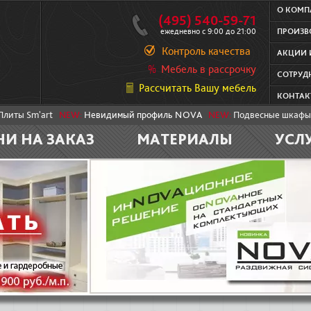
О КОМ
(495) 540-59-71
ежедневно с 9:00 до 21:00
ПРОИЗВ
Контроль качества
АКЦИИ 
Мебель в рассрочку
СОТРУД
Рассчитать Вашу мебель
КОНТАК
Плиты Sm'art
NEW:
Невидимый профиль NOVA
NEW:
Подвесные шкафы
НИ НА ЗАКАЗ
МАТЕРИАЛЫ
УСЛ